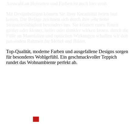
Auswahl an Holzarten und Farben ist auch hier groß.
Mit Designbelägen können Sie Ihrer Kreativität freien lauf
lassen. Die Beläge zeichnen sich durch ihre sehr hohe
Strapazierfähigkeit besonders aus. Sie können einen Raum
größer oder kleiner, heller oder dunkler wirken lassen, durch die
Fülle an Materialien und optischen Wirkungen schaffen wir den
passenden Rahmen für Möbel und Bilder.
Top-Qualität, moderne Farben und ausgefallene Designs sorgen
für besonderes Wohlgefühl. Ein geschmackvoller Teppich
rundet das Wohnambiente perfekt ab.