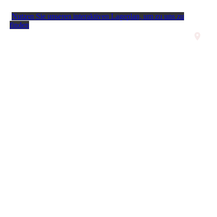
Nutzen Sie unseren interaktiven La­ge­plan, um zu uns zu
finden