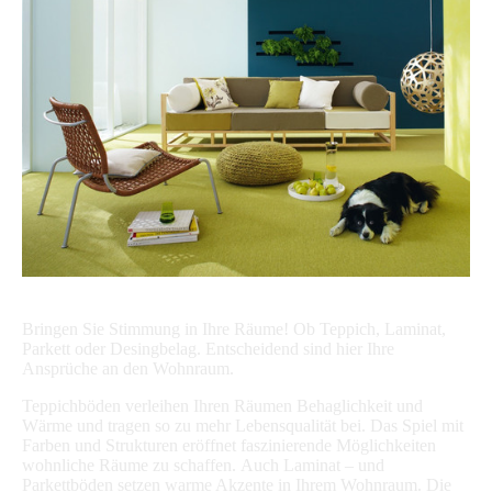
Bringen Sie Stimmung in Ihre Räume! Ob Teppich, Laminat,
Parkett oder Desingbelag. Entscheidend sind hier Ihre
Ansprüche an den Wohnraum.
Teppichböden verleihen Ihren Räumen Behaglichkeit und
Wärme und tragen so zu mehr Lebensqualität bei. Das Spiel mit
Farben und Strukturen eröffnet faszinierende Möglichkeiten
wohnliche Räume zu schaffen. Auch Laminat – und
Parkettböden setzen warme Akzente in Ihrem Wohnraum. Die