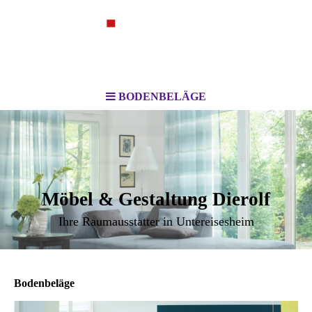
BODENBELÄGE
Möbel & Gestaltung Dierolf
Ihre Raumausstatter in Untereisesheim
Bodenbeläge