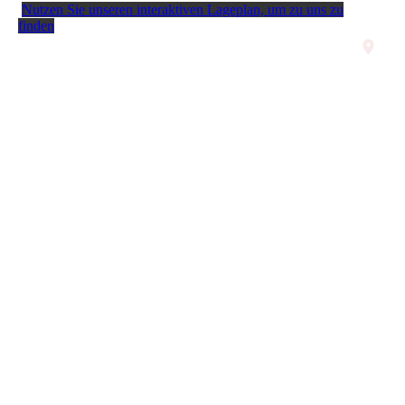
Nutzen Sie unseren interaktiven La­ge­plan, um zu uns zu
finden